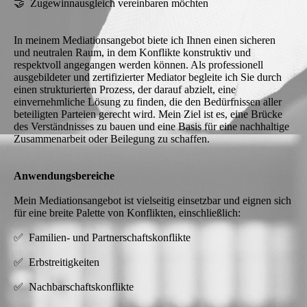
🤝 Zugewinnausgleich vereinbaren möchten
In meinem Mediationsangebot biete ich Ihnen einen sicheren
und neutralen Raum, in dem Konflikte konstruktiv und
respektvoll angegangen werden können. Als professionell
ausgebildeter und zertifizierter Mediator begleite ich Sie durch
einen strukturierten Prozess, der darauf abzielt, eine
einvernehmliche Lösung zu finden, die den Bedürfnissen aller
beteiligten Parteien gerecht wird. Mein Ziel ist es, eine Brücke
des Verständnisses zu bauen und eine Basis für eine nachhaltige
Zusammenarbeit oder Beilegung zu schaffen.
Anwendungsbereiche
Mein Mediationsangebot ist vielseitig einsetzbar und eignen sich
für eine breite Palette von Konflikten, einschließlich:
✅ Familien- und Partnerschaftskonflikte
✅ Erbstreitigkeiten
✅ Nachbarschaftskonflikte