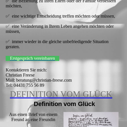
✅ die Beziehung zu Ihren Eltern oder der Familie verbessern
möchten,
✅ eine wichtige Entscheidung treffen möchten oder müssen,
✅ eine Veränderung in Ihrem Leben angehen möchten oder
müssen,
✅ immer wieder in die gleiche unbefriedigende Situation
geraten.
Erstgespräch vereinbaren
Kontaktieren Sie mich:
Christian Freese
Mail: beratung@christian-freese.com
Tel: 04431 755 56 89
DEFINITION VOM GLÜCK
Definition vom Glück
Aus einen Brief von einem
Freund an eine Freundin