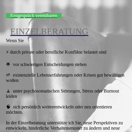
Erstgespräch vereinbaren
EINZELBERATUNG
Wenn Sie
⚡ durch private oder berufliche Konflikte belastet sind
🌟 vor schwierigen Entscheidungen stehen
🌱 existenzielle Lebenserfahrungen oder Krisen gut bewältigen
wollen
🧘 unter psychosomatischen Störungen, Stress oder Burnout
leiden
🧠 sich persönlich weiterentwickeln oder neu orientieren
möchten.
In der Einzelberatung unterstütze ich Sie, neue Perspektiven zu
entwickeln, hinderliche Verhaltensmuster zu ändern und neue