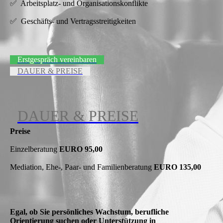
✅ Arbeitsplatz- und Organisationskonflikte
✅ Geschäfts- und Vertragsstreitigkeiten
Erstgespräch vereinbaren
DAUER & PREISE
DAUER & PREISE
Preise
Einzelberatung
EURO 95,00
Mediation, Ehe-, Paar- und Familienberatung
EURO 135,00
Egal, ob Sie persönliches Wachstum, berufliche
Orientierung suchen oder Unterstützung in