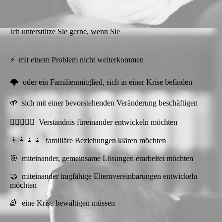
Ich unterstütze Sie gerne, wenn Sie
⚡ mit einem Problem nicht weiterkommen
🌩️ oder ein Familienmitglied, sich in einer Krise befinden
🌱 sich mit einer bevorstehenden Veränderung beschäftigen
🧑🏼‍❤️‍🧑🏻 Verständnis füreinander entwickeln möchten
👨‍👩‍👧‍👧 familiäre Beziehungen klären möchten
🎯 miteinander, gemeinsame Lösungen erarbeitet möchten
🤝 miteinander tragfähige Elternvereinbarungen entwickeln
möchten
🌈 eine Krise bewältigen müssen