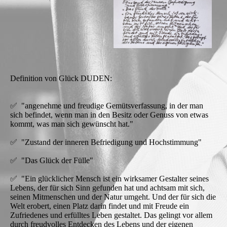
Definition von Glück DUDEN:
✅ "angenehme und freudige Gemütsverfassung, in der man
sich befindet, wenn man in den Besitz oder Genuss von etwas
kommt, was man sich gewünscht hat."
✅ "Zustand der inneren Befriedigung und Hochstimmung"
✅ "Das Glück der Fülle"
✅ "Ein glücklicher Mensch ist ein wirksamer Gestalter seines
Lebens, der für sich Sinn gefunden hat und achtsam mit sich,
seinen Mitmenschen und der Natur umgeht. Und der für sich die
Welt erobert, einen Platz darin findet und mit Freude ein
Zufriedenes und erfülltes Leben gestaltet. Das gelingt vor allem
durch freudvolles Entdecken des Lebens und der eigenen