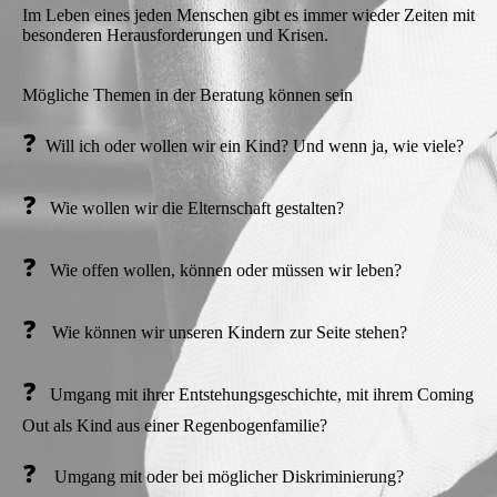
Im Leben eines jeden Menschen gibt es immer wieder Zeiten mit
besonderen Herausforderungen und Krisen.
Mögliche Themen in der Beratung können sein
❓
Will ich oder wollen wir ein Kind? Und wenn ja, wie viele?
❓
Wie wollen wir die Elternschaft gestalten?
❓
Wie offen wollen, können oder müssen wir leben?
❓
Wie können wir unseren Kindern zur Seite stehen?
❓
Umgang mit ihrer Entstehungsgeschichte, mit ihrem Coming
Out als Kind aus einer Regenbogenfamilie?
❓
Umgang mit oder bei möglicher Diskriminierung?