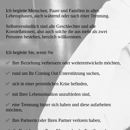
Ich begleite Menschen, Paare und Familien in allen
Lebensphasen, auch während oder nach einer Trennung.
Selbstverständlich sind alle Geschlechter und alle
Konstellationen, also auch solche die aus mehr als zwei
Personen bestehen, herzlich willkommen.
Ich begleite Sie, wenn Sie
✅ Ihre Beziehung verbessern oder weiterentwickeln möchten,
✅ rund um Ihr Coming Out Unterstützung suchen,
✅ sich in einer persönlichen Krise befinden,
✅ mit Ihrer Lebenssituation unzufrieden sind,
✅ eine Trennung hinter sich haben und diese aufarbeiten
möchten,
✅ Ihre Partnerin oder Ihren Partner verloren haben,