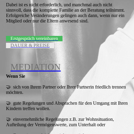
Dabei ist es nicht erforderlich, und manchmal auch nicht
sinnvoll, dass die komplette Familie an der Beratung teilnimmt.
Erfolgreiche Veränderungen gelingen auch dann, wenn nur ein
Mitglied oder nur die Eltern anwesend sind.
Erstgespräch vereinbaren
DAUER & PREISE
MEDIATION
Wenn Sie
🤝 sich von Ihrem Partner oder Ihrer Partnerin friedlich trennen
möchten.
🤝 gute Regelungen und Absprachen für den Umgang mit Ihren
Kindern treffen wollen.
🤝 einvernehmliche Regelungen z.B. zur Wohnsituation,
Aufteilung der Vermögenswerte, zum Unterhalt oder