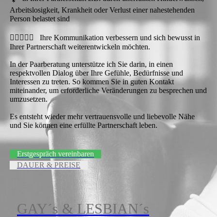
Arbeitslosigkeit, Krankheit oder Verlust einer nahestehenden
Person belastet sind
🧑🏼‍❤️‍🧑🏻 Ihre Kommunikation verbessern und sich bewusst in
Ihrer Partnerschaft weiterentwickeln möchten.
In der Paarberatung unterstütze ich Sie darin, in einen
respektvollen Dialog über Ihre Gefühle, Bedürfnisse und
Interessen zu treten. So kommen Sie in guten Kontakt
miteinander, um erforderliche Veränderungen zu besprechen und
umzusetzen.
Es entsteht wieder mehr vertrauensvolle und liebevolle Nähe
und Sie können eine erfüllte Partnerschaft leben.
Erstgespräch vereinbaren
DAUER & PREISE
GAY´s & LESBIAN´s