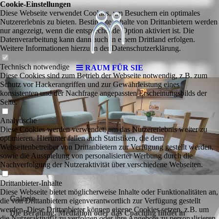
Cookie-Einstellungen
Diese Webseite verwendet Cookies, um Besuchern ein optimales
Nutzererlebnis zu bieten. Bestimmte Inhalte von Drittanbietern werden
nur angezeigt, wenn die entsprechende Option aktiviert ist. Die
Datenverarbeitung kann dann auch in einem Drittland erfolgen.
Weitere Informationen hierzu in der Datenschutzerklärung.
Technisch notwendige
RAUM FÜR SIE
Diese Cookies sind zum Betrieb der Webseite notwendig, z.B. zum
Schutz vor Hackerangriffen und zur Gewährleistung eines
konsistenten und der Nachfrage angepassten Erscheinungsbilds der
Seite.
Analytische
Diese Cookies werden verwendet, um das Nutzererlebnis weiter zu
optimieren. Hierunter fallen auch Statistiken, die dem
Webseitenbetreiber von Drittanbietern zur Verfügung gestellt werden,
sowie die Ausspielung von personalisierter Werbung durch die
Nachverfolgung der Nutzeraktivität über verschiedene Webseiten.
Drittanbieter-Inhalte
Diese Webseite bietet möglicherweise Inhalte oder Funktionalitäten an,
Galerie
die von Drittanbietern eigenverantwortlich zur Verfügung gestellt
werden. Diese Drittanbieter können eigene Cookies setzen, z.B. um
Die Beratung, Mediation oder das Coaching findet in
die Nutzeraktivität zu verfolgen oder ihre Angebote zu personalisieren