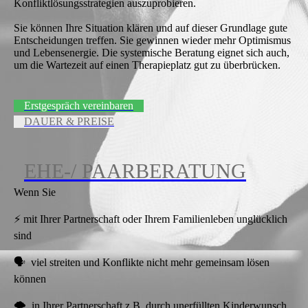
Konfliktlösungsstrategien auszuprobieren.
Sie können Ihre Situation klären und auf dieser Grundlage gute
Entscheidungen treffen. Sie gewinnen wieder mehr Optimismus
und Lebensenergie. Die systemische Beratung eignet sich auch,
um die Wartezeit auf einen Therapieplatz gut zu überbrücken.
Erstgespräch vereinbaren
DAUER & PREISE
EHE-/ PAARBERATUNG
Wenn Sie
⚡ mit Ihrer Partnerschaft oder Ihrem Familienleben unglücklich
sind
🗣️ viel streiten und Konflikte nicht mehr gemeinsam lösen
können
🌩️ in Ihrer Partnerschaft z.B. durch unerfüllten Kinderwunsch,