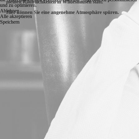
meinen Räumlichkeiten in Wildeshausen statt.
und zu optimieren.
Ablehnen
Hier können Sie eine angenehme Atmosphäre spüren.
Alle akzeptieren
Speichern